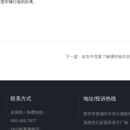
清楚车辆行驶的距离。
下一篇：
租车中需要了解哪些验车
联系方式
地址/投诉热线
全国统一免费热线：
郑州市管城区中州大道航
400-185-7877
东路交汇处富田东方广场
24小时客服电话：