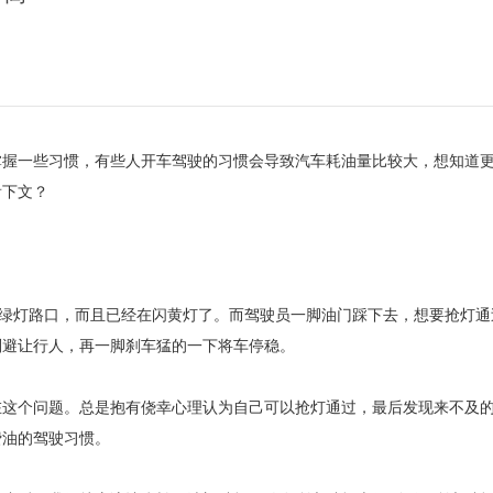
掌握一些习惯，有些人开车驾驶的习惯会导致汽车耗油量比较大，想知道
看下文？
绿灯路口，而且已经在闪黄灯了。而驾驶员一脚油门踩下去，想要抢灯通
则避让行人，再一脚刹车猛的一下将车停稳。
这个问题。总是抱有侥幸心理认为自己可以抢灯通过，最后发现来不及
费油的驾驶习惯。