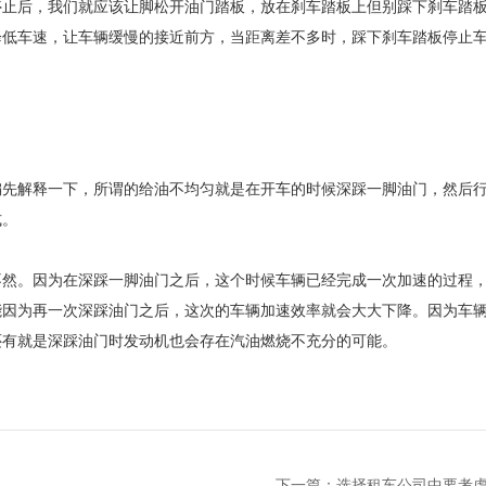
止后，我们就应该让脚松开油门踏板，放在刹车踏板上但别踩下刹车踏
降低车速，让车辆缓慢的接近前方，当距离差不多时，踩下刹车踏板停止
先解释一下，所谓的给油不均匀就是在开车的时候深踩一脚油门，然后
式。
然。因为在深踩一脚油门之后，这个时候车辆已经完成一次加速的过程
能因为再一次深踩油门之后，这次的车辆加速效率就会大大下降。因为车
还有就是深踩油门时发动机也会存在汽油燃烧不充分的可能。
下一篇：
选择租车公司中要考