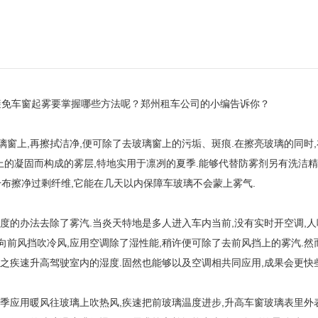
避免车窗起雾要掌握哪些方法呢？郑州租车公司的小编告诉你？
窗上,再擦拭洁净,便可除了去玻璃窗上的污垢、斑痕.在擦亮玻璃的同时,
的凝固而构成的雾层,特地实用于凛冽的夏季.能够代替防雾剂另有洗洁精
布擦净过剩纤维,它能在几天以内保障车玻璃不会蒙上雾气.
度的办法去除了雾汽.当炎天特地是多人进入车内当前,没有实时开空调,人
向前风挡吹冷风,应用空调除了湿性能,稍许便可除了去前风挡上的雾汽.然
使之疾速升高驾驶室内的湿度.固然也能够以及空调相共同应用,成果会更快些
季应用暖风往玻璃上吹热风,疾速把前玻璃温度进步,升高车窗玻璃表里外