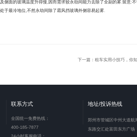
以及侧面的玻璃温度升得慢,因而需求较永劫间能力去除了全副的雾.留意:不
要处于最冷地位,不然永劫间除了霜风挡玻璃外侧容易起雾.
下一篇：
租车实用小技巧，你
联系方式
地址/投诉热线
全国统一免费热线：
郑州市管城区中州大道航
400-185-7877
东路交汇处富田东方广场
24小时客服电话：