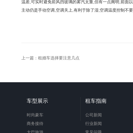
温差,可实时避免前风挡玻璃的雾汽太重,但有一点阐明,前面
主动仍是手动空调,空调关上,有利于除了湿;空调温度控制不
上一篇：
租婚车选择要注意几点
车型展示
租车指南
时尚豪车
公司新闻
商务接待
行业新闻
大巴旅游
常见问题