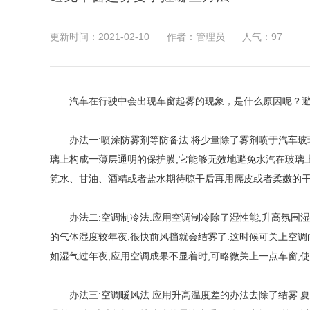
更新时间：2021-02-10
作者：管理员
人气：
97
汽车在行驶中会出现车窗起雾的现象，是什么原因呢？
办法一:喷涂防雾剂等防备法.将少量除了雾剂喷于汽车玻璃
璃上构成一薄层通明的保护膜,它能够无效地避免水汽在玻璃上
笕水、甘油、酒精或者盐水期待晾干后再用麂皮或者柔嫩的干
办法二:空调制冷法.应用空调制冷除了湿性能,升高氛围湿
的气体湿度较年夜,很快前风挡就会结雾了.这时候可关上空调
如湿气过年夜,应用空调成果不显着时,可略微关上一点车窗,
办法三:空调暖风法.应用升高温度差的办法去除了结雾.夏