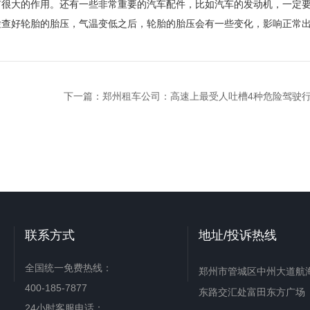
有很大的作用。还有一些非常重要的汽车配件，比如汽车的发动机，一定
检查好轮胎的胎压，气温变低之后，轮胎的胎压会有一些变化，影响正常
下一篇：
郑州租车公司：高速上最受人吐槽4种危险驾驶
联系方式
地址/投诉热线
全国统一免费热线：
郑州市管城区中州大道航
400-185-7877
东路交汇处富田东方广场
24小时客服电话：