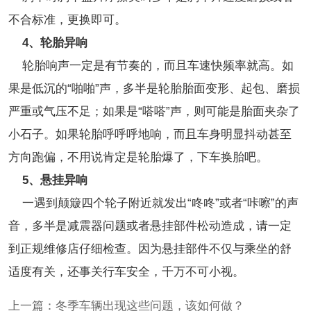
不合标准，更换即可。
4、轮胎异响
轮胎响声一定是有节奏的，而且车速快频率就高。如
果是低沉的“啪啪”声，多半是轮胎胎面变形、起包、磨损
严重或气压不足；如果是“嗒嗒”声，则可能是胎面夹杂了
小石子。如果轮胎呼呼呼地响，而且车身明显抖动甚至
方向跑偏，不用说肯定是轮胎爆了，下车换胎吧。
5、悬挂异响
一遇到颠簸四个轮子附近就发出“咚咚”或者“咔嚓”的声
音，多半是减震器问题或者悬挂部件松动造成，请一定
到正规维修店仔细检查。因为悬挂部件不仅与乘坐的舒
适度有关，还事关行车安全，千万不可小视。
上一篇：
冬季车辆出现这些问题，该如何做？