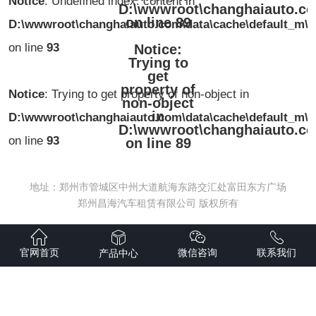
Notice
: Undefined index: content in
D:\wwwroot\changhaiauto.co
on line
89
D:\wwwroot\changhaiauto.com\data\cache\default_m\7
on line
93
Notice
:
Trying to
get
property of
Notice
: Trying to get property of non-object in
non-object
in
D:\wwwroot\changhaiauto.com\data\cache\default_m\7
D:\wwwroot\changhaiauto.co
on line
93
on line
89
地址：郑州市管城区中州大道航海东路交汇处富田东方广场
郑州昌海汽车租赁有限公司 版权所有
官网首页
微信咨询
联系我们
产品中心