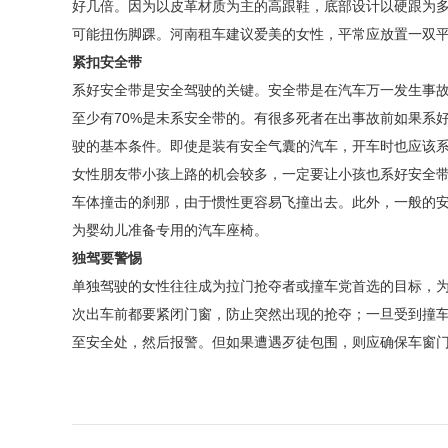
好几倍。因为以皮革材质为主的高跟鞋，底部设计以硬跟为
可能扭伤脚踝。河南租车建议爱美的女性，平常应放置一双
紧扣安全带
系好安全带是安全驾驶的关键。安全带是在汽车万一发生事
至少有70%是未系安全带的。有很多死者在出事故前如果系
驶的基本条件。即使是装有安全气囊的汽车，开车时也应该
女性朋友带小孩上路的机会较多，一定要让小孩也系好安全
车体撞击的刹那，由于惯性更容易飞撞出去。此外，一般的
为婴幼儿准备专用的汽车座椅。
独驾要警惕
单独驾驶的女性往往成为拉门抢夺者或撞车党首选的目标，
次出车前都要紧闭门窗，防止突然出现的抢夺；一旦受到撞
至安全处，然后报警。但如果遭遇歹徒包围，则应确保车窗