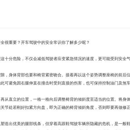
安全很重要？开车驾驶中的安全常识你了解多少呢？
实这十分危险，不仅会减低驾驶者应变紧急情况的速度，更可能受到安全
空隙，身体背部也要和椅背紧密吻合。接着再以这个姿势调整座椅的前后
如此可避免因右腿伸直在撞击时受到直接的伤害，也可保持控制油门及煞
，再从直立的位置，一格一格向后调整椅背的倾斜度至适当的位置。将身
腕关节处若刚好扣紧方向盘，即为正确的椅背倾斜角度，否则即要再做修
以塑造出优美的腿部线条，但穿着高跟鞋驾驶车辆所隐藏的危机，是一般