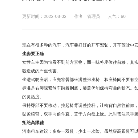
更新时间：2022-08-02
作者：管理员
人气：
60
现在有很多种的汽车，汽车要好好的开车驾驶，开车驾驶中
坐姿要正确
女性车主因为怕看不到前方景物，而一味将座位往前移，其
破造成的严重伤害。
坐进驾驶座后，应先将臀部坐满整张座椅，和座椅间不要有
标准是右脚踩紧煞车踏板到底，膝盖仍能保持弯曲的状态。
的灵活度。
保持臀部不要移动，拉起椅背调整拉杆，让椅背自然往前倾
贴紧椅背，双手向前伸直，置于方向盘上缘。此时需注意手
拒绝高跟鞋
河南租车建议：多备一双鞋，少出一次险。虽然穿高跟鞋可