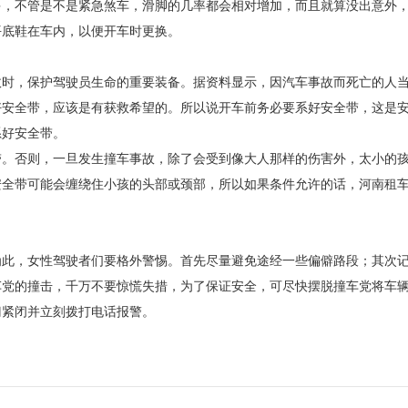
多，不管是不是紧急煞车，滑脚的几率都会相对增加，而且就算没出意外
平底鞋在车内，以便开车时更换。
故时，保护驾驶员生命的重要装备。据资料显示，因汽车事故而死亡的人
好安全带，应该是有获救希望的。所以说开车前务必要系好安全带，这是
系好安全带。
带。否则，一旦发生撞车事故，除了会受到像大人那样的伤害外，太小的
安全带可能会缠绕住小孩的头部或颈部，所以如果条件允许的话，河南租
为此，女性驾驶者们要格外警惕。首先尽量避免途经一些偏僻路段；其次
车党的撞击，千万不要惊慌失措，为了保证安全，可尽快摆脱撞车党将车
门紧闭并立刻拨打电话报警。