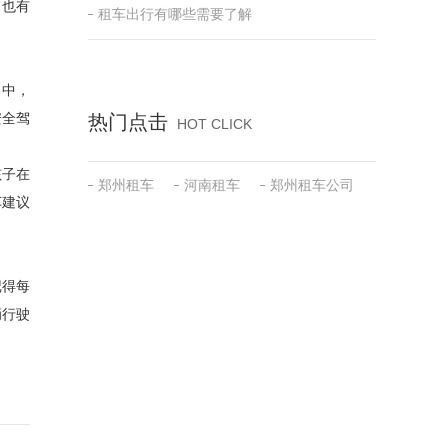
，也有
租车出行有哪些需要了解
当中，
安全驾
热门点击
HOT CLICK
孩子在
郑州租车
河南租车
郑州租车公司
车建议
记得每
辆行驶