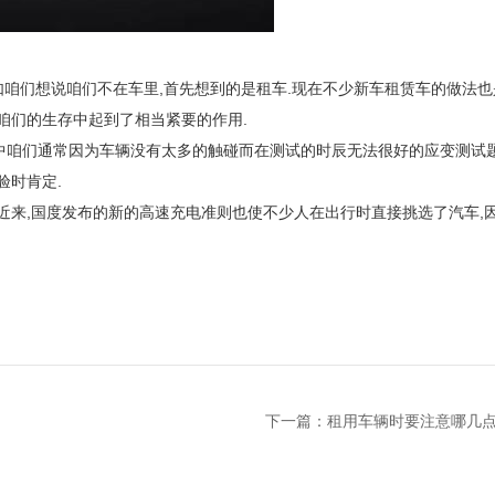
假如咱们想说咱们不在车里,首先想到的是租车.现在不少新车租赁车的做法也
咱们的生存中起到了相当紧要的作用.
中咱们通常因为车辆没有太多的触碰而在测试的时辰无法很好的应变测试题
验时肯定.
近来,国度发布的新的高速充电准则也使不少人在出行时直接挑选了汽车,
下一篇：
租用车辆时要注意哪几