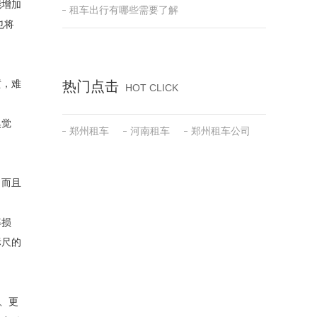
能增加
租车出行有哪些需要了解
也将
喷，难
热门点击
HOT CLICK
嗅觉
郑州租车
河南租车
郑州租车公司
，而且
率损
标尺的
、更