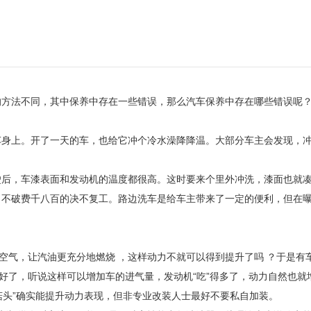
的方法不同，其中保养中存在一些错误，那么汽车保养中存在哪些错误呢
车身上。开了一天的车，也给它冲个冷水澡降降温。大部分车主会发现，
驶后，车漆表面和发动机的温度都很高。这时要来个里外冲洗，漆面也就
，不破费千八百的决不复工。路边洗车是给车主带来了一定的便利，但在
空气，让汽油更充分地燃烧 ，这样动力不就可以得到提升了吗 ？于是有
好了，听说这样可以增加车的进气量，发动机“吃”得多了，动力自然也就
冬菇头”确实能提升动力表现，但非专业改装人士最好不要私自加装。