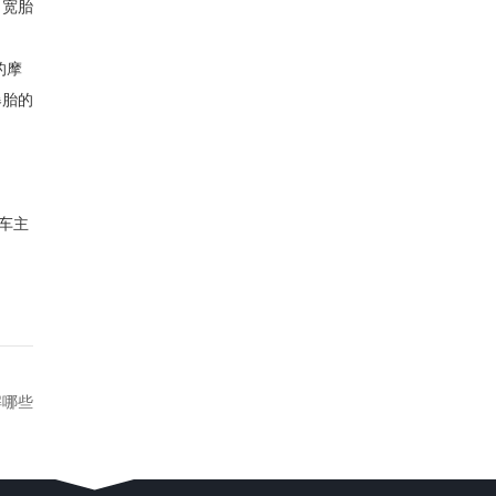
。宽胎
的摩
爆胎的
车主
解哪些