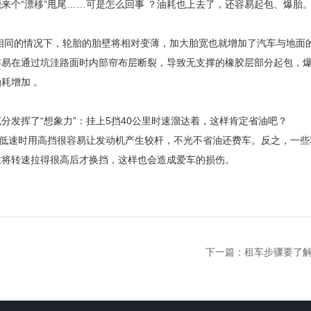
来个“漂移”甩尾……可是怎么回事 ？油耗也上去了，还容易起包、爆胎
相同的情况下，轮胎的胎壁将相对变薄，加大胎宽也就增加了汽车与地面
容易在通过坑洼路面时内部帘布层断裂，导致无支撑的橡胶层部分起包，
耗增加 。
发挥了“想象力”：挂上5挡40公里时速溜达着，这样肯定省油吧？
。低速时用高挡很容易让发动机产生较杆，不光不省油还费车。反之，一些
意将转速拉得很高后才换挡，这样也会造成爱车的损伤。
下一篇：
租车步骤要了