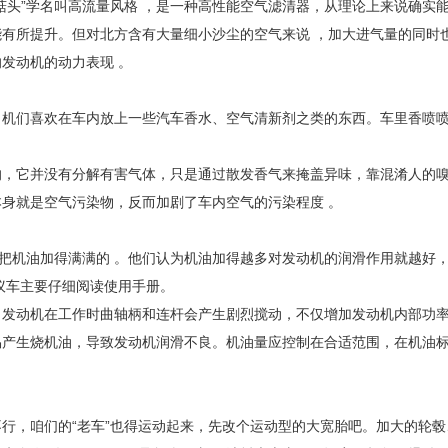
菇头”学名叫高流量风格 ，是一种高性能空气滤清器，从理论上来说确实
有所提升。但对北方含有大量细小沙尘的空气来说 ，加大进气量的同时
发动机的动力表现 。
司机们喜欢在车内放上一些汽车香水、空气清新剂之类的东西。车里香喷
的，它并没有分解有害气体，只是通过散发香气来掩盖异味，靠混淆人的
本身就是空气污染物，反而加剧了车内空气的污染程度 。
是把机油加得满满的 。他们认为机油加得越多对发动机的润滑作用就越好
议车主要仔细阅读使用手册。
，发动机在工作时曲轴柄和连杆会产生剧烈搅动，不仅增加发动机内部功
易产生烧机油，导致发动机润滑不良。机油量应控制在合适范围，在机油
行，咱们的“老车”也得运动起来，先改个运动型的大宽胎吧。加大的轮毂