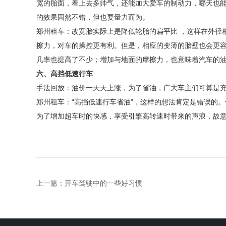
宽的胎面，看上去多帅气，还能加大爱车的制动力，哪天也能
的效果固然不错，但也要量力而为。
郑州租车：改宽胎实际上是降低轮胎的扁平比 ，这样在外径
擦力，对车的操控更有利。但是，相应的变薄的胎壁也会更
几率也提高了不少；增加与地面的摩擦力，也意味着汽车的油
六、高挡低速行车
手法回放：油价一天天上涨，为了省油，广大车主们可算是充分
郑州租车：“高挡低速行车省油”，这样的想法肯定是错误的
为了增加超车时的快感，享受引擎高转速时带来的声浪，故
上一篇：
开车驾驶中的一些好习惯