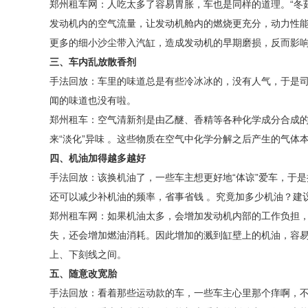
郑州租车网：人吃太多了容易胃胀，车也是同样的道理。“冬
发动机内的空气流量，让发动机舱内的燃烧更充分，动力性能
更多的细小沙尘带入汽缸，造成发动机的早期磨损，反而影响
三、车内乱放散香剂
手法回放：车里的味道总是有些冷冰冰的，没有人气，于是
闻的味道也没有啦。
郑州租车：空气清新剂是由乙醚、香精等各种化学成分合成
来“淡化”异味 。这些物质在空气中化学分解之后产生的气体
四、机油加得越多越好
手法回放：该换机油了，一些车主想更好地“体谅”爱车，于
还可以减少补机油的频率，省事省钱 。究竟加多少机油？建
郑州租车网：如果机油太多，会增加发动机内部的工作负担
失，还会增加燃油消耗。因此增加的溅到缸壁上的机油，容
上、下刻线之间。
五、随意改宽胎
手法回放：看着那些运动款的车，一些车主心里那个痒啊，不