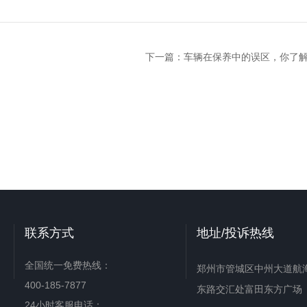
下一篇：
车辆在保养中的误区，你了
联系方式
地址/投诉热线
全国统一免费热线：
郑州市管城区中州大道航
400-185-7877
东路交汇处富田东方广场
24小时客服电话：