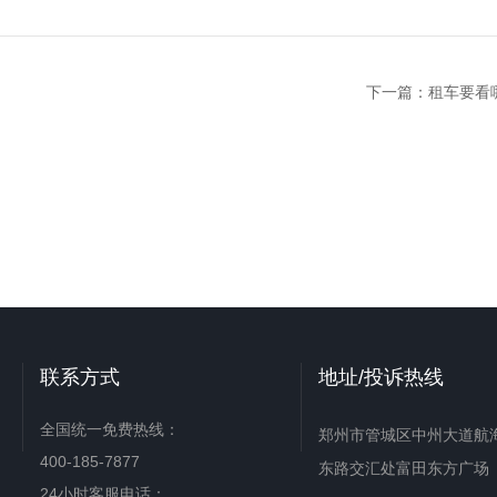
下一篇：
租车要看
联系方式
地址/投诉热线
全国统一免费热线：
郑州市管城区中州大道航
400-185-7877
东路交汇处富田东方广场
24小时客服电话：