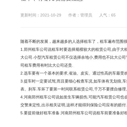
更新时间：2021-10-29
作者：管理员
人气：
65
随着不断的发展，越来越多的人选择租车了，租车遍布范围
1.郑州租车公司说租车时要选择规模较大的租赁公司,由于大
大公司.小型汽车租赁公司不仅选择余地小,费用也不比大公司
司租车费用有时比大公司还贵.
2.选车要有一个基本的要求,省油、皮实、通过性高的车最受欢
3.提车时一定要试驾,而且要细心检查车况,如车体有无划痕,
表、刹车.车坏了要第一时间联系租赁公司,千万不要擅自修理
4.河南郑州租车公司说如发生车辆损伤,可能汽车租赁公司也
交警来定性,出示相关证明,这样才能得到保险公司应有的赔付.
5.要提前做好租车准备.河南郑州租车公司说租车前要准备好租