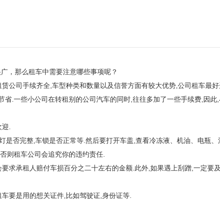
很广，那么租车中需要注意哪些事项呢？
租赁公司手续齐全,车型种类和数量以及信誉方面有较大优势,公司租车最好
节省.一些小公司在转租别的公司汽车的同时,往往多加了一些手续费,因此,
迎.
车灯是否完整,车锁是否正常等.然后要打开车盖,查看冷冻液、机油、电瓶、
,否则租车公司会追究你的违约责任.
会要求承租人赔付车损百分之二十左右的金额.此外,如果遇上刮蹭,一定要
车要是用的想关证件,比如驾驶证,身份证等.