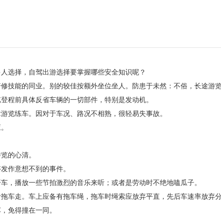
多人选择，自驾出游选择要掌握哪些安全知识呢？
培修技能的同业。别的较佳按额外坐位坐人。防患于未然：不俗，长途游
览登程前具体反省车辆的一切部件，特别是发动机。
拿游览练车。因对于车况、路况不相熟，很轻易失事故。
应。
游览的心清。
够发作意想不到的事件。
开车，播放一些节拍激烈的音乐来听；或者是劳动时不绝地嗑瓜子。
考拖车走。车上应备有拖车绳，拖车时绳索应放弃平直，先后车速率放弃
车，免得撞在一同。