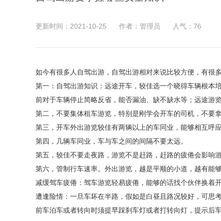
更新时间：2021-10-25
作者：管理员
人气：
76
如今有很多人自驾出游，自驾出游相对来说比较方便，有很
第一：自驾出游知识：远途开车，较佳选一个晓得车辆根本
前对于车辆停止简略反省，能否漏油、缺不缺水等；远途游
第二，不要集体租车游览，特别是刚学会开车的司机，不要
第三，开车外出游览较佳有两辆以上的车同业，能够相互呼
第四，几辆车同业，车与车之间的间隔不要太远。
第五，较佳不要走夜路，游览不是赶路，赶路的疲倦会影响
第六，管制行车速率。外出游览，越是平顺的小道，越有能
减缓驾车疲倦：驾车游览轻易疲倦，能够的话找个伙伴换着
遭逢险情：一旦车坏在半路，假如是白昼且路况较好，可思
前车泊车或者转向时须提早踩刹车灯或者打转向灯，提示后