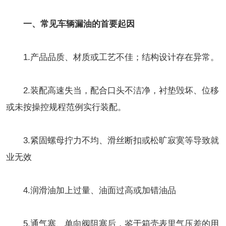
一、常见车辆漏油的首要起因
1.产品品质、材质或工艺不佳；结构设计存在异常。
2.装配高速失当，配合口头不洁净，衬垫毁坏、位移
或未按操控规程范例实行装配。
3.紧固螺母拧力不均、滑丝断扣或松旷寂寞等导致就
业无效
4.润滑油加上过量、油面过高或加错油品
5.通气塞、单向阀阻塞后，鉴于箱壳表里气压差的用