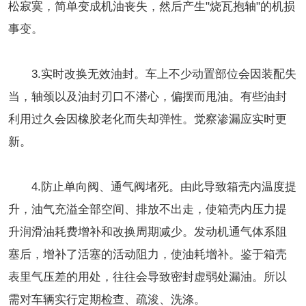
松寂寞，简单变成机油丧失，然后产生"烧瓦抱轴"的机损
事变。
3.实时改换无效油封。车上不少动置部位会因装配失
当，轴颈以及油封刃口不潜心，偏摆而甩油。有些油封
利用过久会因橡胶老化而失却弹性。觉察渗漏应实时更
新。
4.防止单向阀、通气阀堵死。由此导致箱壳内温度提
升，油气充溢全部空间、排放不出走，使箱壳内压力提
升润滑油耗费增补和改换周期减少。发动机通气体系阻
塞后，增补了活塞的活动阻力，使油耗增补。鉴于箱壳
表里气压差的用处，往往会导致密封虚弱处漏油。所以
需对车辆实行定期检查、疏浚、洗涤。