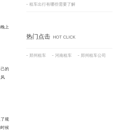
租车出行有哪些需要了解
为晚上
热门点击
HOT CLICK
郑州租车
河南租车
郑州租车公司
自己的
生风
反了规
的时候