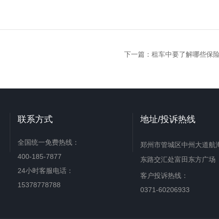
下一篇：
租车中要了解哪些保
联系方式
地址/投诉热线
全国统一免费热线：
郑州市管城区中州大道航
400-185-7877
东路交汇处富田东方广场
24小时客服电话：
客户投诉热线：
15378778788
0371-60206933