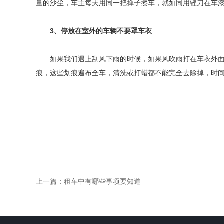
量的沙尘，车主每天用同一把掸子擦车，就如同用锉刀在车
3、停放在室外的车辆不要罩车衣
如果我们遇上刮风下雨的时候，如果风吹雨打在车衣外面
痕，这些划痕遍布全车，清洗或打蜡都不能完全去除掉，时
上一篇：
租车中有哪些事项要知道