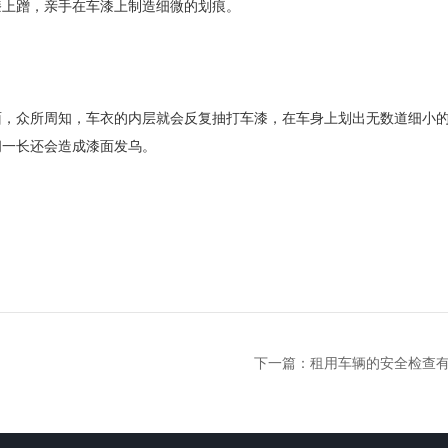
漆上蹭，亲手在车漆上制造细微的划痕。
，众所周知，车衣的内层就会反复抽打车漆，在车身上划出无数道细小
间一长还会造成漆面发乌。
下一篇：
租用车辆的安全检查