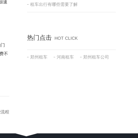
加速
租车出行有哪些需要了解
热门点击
HOT CLICK
知门
费不
郑州租车
河南租车
郑州租车公司
些流程