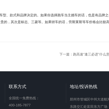
根据车型、款式和品牌决定的。如果你选择跑车当主婚车的话，也是有品牌之
最贵的，其次是标志、三菱等。如果轿车的话，劳斯莱斯等车价格会比较
下一篇：
跑高速“逢三必进”什么
联系方式
地址/投诉热线
全国统一免费热线：
郑州市管城区中州大道航
400-185-7877
东路交汇处富田东方广场