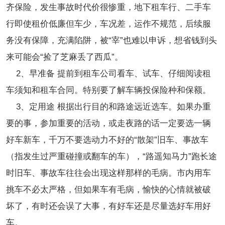
齐保险，发生事故时代价很惨重，地下租车行、二手车
行即使租价低廉但车少，车况差，运作不规范，后续服
务没有保障，充满陷阱，被“宰”也难以申诉，想省钱到头
来可能会“捡了芝麻丢了西瓜”。
2、早准备 提前到租车公司看车、试车、仔细阅读租
车须知和租车合同。特别要了解车辆投保险种和保额。
3、定用途 根据出行目的和路途远近选车。如果办重
要的事，参加重要的活动，或走夜路的话一定要选一辆
好车新车，千万不要选动力不好的“散架”旧车、事故车
（指发生过严重碰撞或翻车的车），“路遥知马力”跑长途
时旧车、事故车往往会出现这样那样的毛病。市内用车
挑车不必太严格，但如果车有毛病，愉快的心情就被破
坏了，有时还会误了大事，有好车还是尽量选好车用好
车。