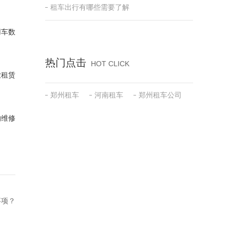
租车出行有哪些需要了解
用车数
热门点击
HOT CLICK
业租赁
郑州租车
河南租车
郑州租车公司
的维修
事项？