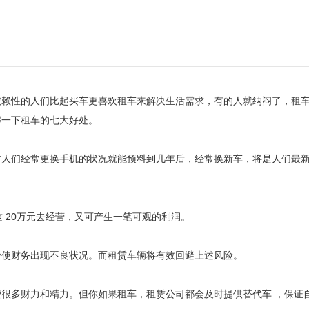
赖性的人们比起买车更喜欢租车来解决生活需求，有的人就纳闷了，租
解一下租车的七大好处。
前人们经常更换手机的状况就能预料到几年后，经常换新车，将是人们最
 20万元去经营，又可产生一笔可观的利润。
少使财务出现不良状况。而租赁车辆将有效回避上述风险。
很多财力和精力。但你如果租车，租赁公司都会及时提供替代车 ，保证